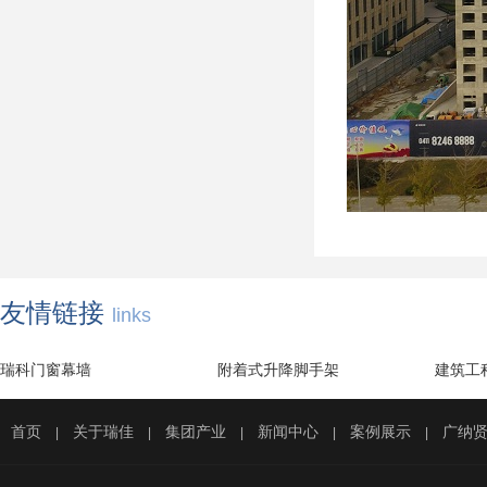
友情链接
links
瑞科门窗幕墙
附着式升降脚手架
建筑工
首页
关于瑞佳
集团产业
新闻中心
案例展示
广纳
|
|
|
|
|