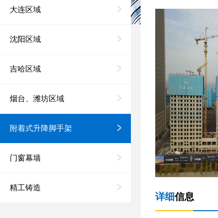
大连区域
沈阳区域
吉哈区域
烟台、潍坊区域
附着式升降脚手架
门窗幕墙
精工铸造
详细
信息