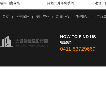
瑞科门窗幕墙
附着式升降脚手架
建筑工
首页
关于瑞佳
集团产业
新闻中心
案例展示
广纳
|
|
|
|
|
HOW TO FIND US
联系我们
0411-83729669