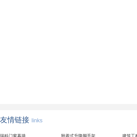
友情链接
links
瑞科门窗幕墙
附着式升降脚手架
建筑工