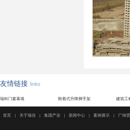
友情链接
links
瑞科门窗幕墙
附着式升降脚手架
建筑工
首页
关于瑞佳
集团产业
新闻中心
案例展示
广纳
|
|
|
|
|